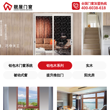
全国门窗加盟热线
400-6038-618
铝包木门窗系统
铝包木系列
实木
被动式窗
提升推拉门
阳光房